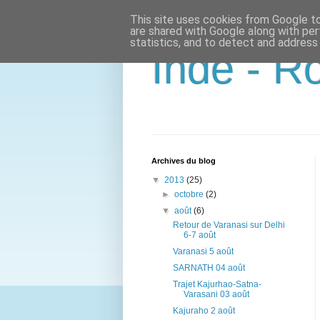
This site uses cookies from Google to 
are shared with Google along with per
statistics, and to detect and address
Inde - R
Archives du blog
▼
2013
(25)
►
octobre
(2)
▼
août
(6)
Retour de Varanasi sur Delhi
6-7 août
Varanasi 5 août
SARNATH 04 août
Trajet Kajurhao-Satna-
Varasani 03 août
Kajuraho 2 août