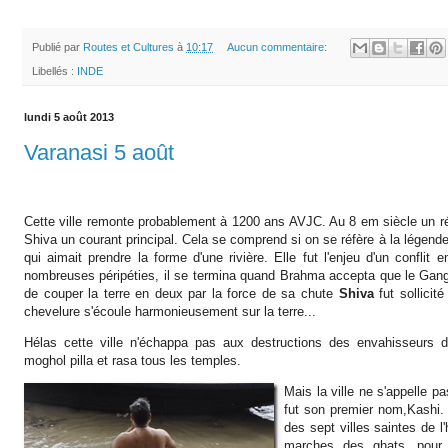
Publié par
Routes et Cultures
à
10:17
Aucun commentaire:
Libellés :
INDE
lundi 5 août 2013
Varanasi 5 août
Cette ville remonte probablement à 1200 ans AVJC. Au 8 em siècle un réf
Shiva un courant principal. Cela se comprend si on se réfère à la légende
qui aimait prendre la forme d'une rivière. Elle fut l'enjeu d'un confli
nombreuses péripéties, il se termina quand Brahma accepta que le Gange
de couper la terre en deux par la force de sa chute
Shiva
fut sollicit
chevelure s'écoule harmonieusement sur la terre...
Hélas cette ville n'échappa pas aux destructions des envahisseurs 
moghol pilla et rasa tous les temples.
Mais la ville ne s'appelle p
fut son premier nom,Kashi. 
des sept villes saintes de 
marches des ghats, pour 