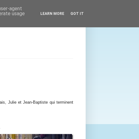
 user-agent
nerate usage
LEARN MORE
GOT IT
is, Julie et Jean-Baptiste qui terminent
.