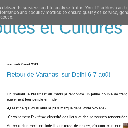
deliver its services and to analyze traffic. Your IP address and
formance and security metrics to ensure quality of service, ge
 abuse.
outes et Cultures
mercredi 7 août 2013
Retour de Varanasi sur Delhi 6-7 août
En prenant le breakfast du matin je rencontre un jeune couple de frança
également leur périple en Inde.
-Qu'est ce qui vous aura le plus marqué dans votre voyage?
-Certainement l'extrême diversité des lieux et des personnes rencontrées
Au bout d'un mois en Inde il leur tarde de rentrer, d'autant plus que