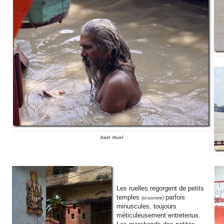
bain rituel
Les ruelles regorgent de petits
temples
parfois
(ci-contre)
minuscules, toujours
méticuleusement entretenus.