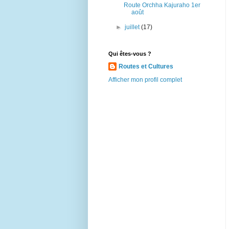
Route Orchha Kajuraho 1er
août
►
juillet
(17)
Qui êtes-vous ?
Routes et Cultures
Afficher mon profil complet