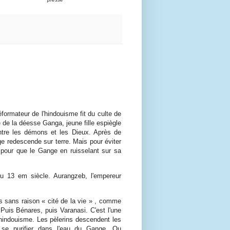
ormateur de l'hindouisme fit du culte de
 de la déesse Ganga, jeune fille espiègle
t entre les démons et les Dieux. Après de
 redescende sur terre. Mais pour éviter
é pour que le Gange en ruisselant sur sa
du 13 em siècle. Aurangzeb, l'empereur
as sans raison « cité de la vie » , comme
Puis Bénares, puis Varanasi. C'est l'une
l'hindouisme. Les pèlerins descendent les
se purifier dans l'eau du Gange. Ou