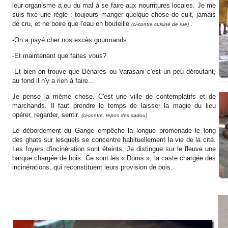
leur organisme a eu du mal à se faire aux nourritures locales. Je me
suis fixé une règle : toujours manger quelque chose de cuit, jamais
de cru, et ne boire que l'eau en bouteille
.
(ci-contre cuisine de rue)
-On a payé cher nos excès gourmands..
-Et maintenant que faites vous?
-Et bien on trouve que Bénares ou Varasani c'est un peu déroutant,
au fond il n'y a rien à faire...
Je pense la même chose. C'est une ville de contemplatifs et de
marchands. Il faut prendre le temps de laisser la magie du lieu
opérer, regarder, sentir.
(ci-contre, repos des sadou)
Le débordement du Gange empêche la longue promenade le long
des ghats sur lesquels se concentre habituellement la vie de la cité.
Les foyers d'incinération sont éteints. Je distingue sur le fleuve une
barque chargée de bois. Ce sont les « Doms », la caste chargée des
incinérations, qui reconstituent leurs provision de bois.